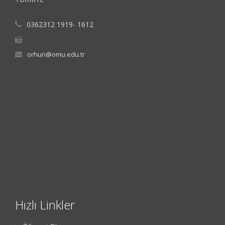
0362312 1919- 1612
orhun@omu.edu.tr
Hızlı Linkler