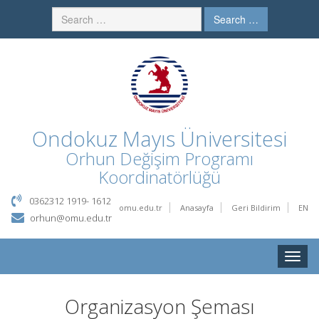
Search …
Ondokuz Mayıs Üniversitesi
Orhun Değişim Programı
Koordinatörlüğü
0362312 1919- 1612
omu.edu.tr
Anasayfa
Geri Bildirim
EN
orhun@omu.edu.tr
Toggle
naviga
Organizasyon Şeması