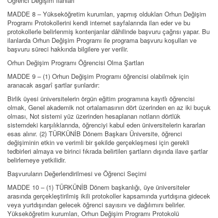
Öğrenci Değişim İlanları
MADDE 8 – Yükseköğretim kurumları, yapmış oldukları Orhun Değişim
Programı Protokollerini kendi internet sayfalarında ilan eder ve bu
protokollerle belirlenmiş kontenjanlar dâhilinde başvuru çağrısı yapar. Bu
ilanlarda Orhun Değişim Programı ile programa başvuru koşulları ve
başvuru süreci hakkında bilgilere yer verilir.
Orhun Değişim Programı Öğrencisi Olma Şartları
MADDE 9 – (1) Orhun Değişim Programı öğrencisi olabilmek için
aranacak asgarî şartlar şunlardır:
Birlik üyesi üniversitelerin örgün eğitim programına kayıtlı öğrencisi
olmak, Genel akademik not ortalamasının dört üzerinden en az iki buçuk
olması, Not sistemi yüz üzerinden hesaplanan notların dörtlük
sistemdeki karşılıklarında, öğrenciyi kabul eden üniversitelerin kararları
esas alınır. (2) TÜRKÜNİB Dönem Başkanı Üniversite, öğrenci
değişiminin etkin ve verimli bir şekilde gerçekleşmesi için gerekli
tedbirleri almaya ve birinci fıkrada belirtilen şartların dışında ilave şartlar
belirlemeye yetkilidir.
Başvuruların Değerlendirilmesi ve Öğrenci Seçimi
MADDE 10 – (1) TÜRKÜNİB Dönem başkanlığı, üye üniversiteler
arasında gerçekleştirilmiş ikili protokoller kapsamında yurtdışına gidecek
veya yurtdışından gelecek öğrenci sayısını ve dağılımını belirler.
Yükseköğretim kurumları, Orhun Değişim Programı Protokolü