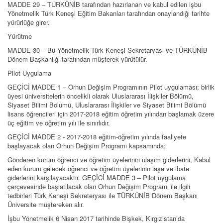
MADDE 29 – TÜRKÜNİB tarafından hazırlanan ve kabul edilen işbu
Yönetmelik Türk Keneşi Eğitim Bakanları tarafından onaylandığı tarihte
yürürlüğe girer.
Yürütme
MADDE 30 – Bu Yönetmelik Türk Keneşi Sekretaryası ve TÜRKÜNİB
Dönem Başkanlığı tarafından müşterek yürütülür.
Pilot Uygulama
GEÇİCİ MADDE 1 – Orhun Değişim Programının Pilot uygulaması; birlik
üyesi üniversitelerin öncelikli olarak Uluslararası İlişkiler Bölümü,
Siyaset Bilimi Bölümü, Uluslararası İlişkiler ve Siyaset Bilimi Bölümü
lisans öğrencileri için 2017-2018 eğitim öğretim yılından başlamak üzere
üç eğitim ve öğretim yılı ile sınırlıdır.
GEÇİCİ MADDE 2 - 2017-2018 eğitim-öğretim yılında faaliyete
başlayacak olan Orhun Değişim Programı kapsamında;
Gönderen kurum öğrenci ve öğretim üyelerinin ulaşım giderlerini, Kabul
eden kurum gelecek öğrenci ve öğretim üyelerinin iaşe ve ibate
giderlerini karşılayacaktır. GEÇİCİ MADDE 3 – Pilot uygulama
çerçevesinde başlatılacak olan Orhun Değişim Programı ile ilgili
tedbirleri Türk Keneşi Sekreteryası ile TÜRKÜNİB Dönem Başkanı
Üniversite müştereken alır.
İşbu Yönetmelik 6 Nisan 2017 tarihinde Bişkek, Kırgızistan’da