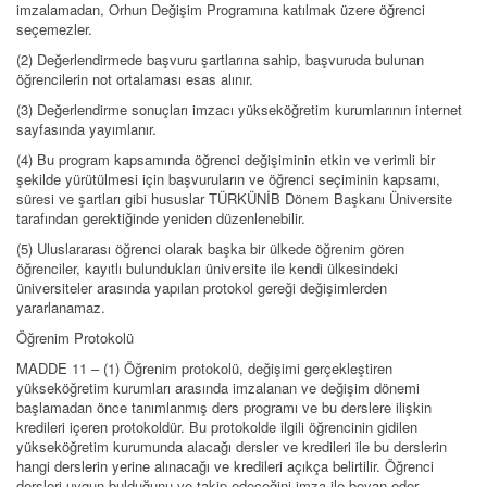
imzalamadan, Orhun Değişim Programına katılmak üzere öğrenci
seçemezler.
(2) Değerlendirmede başvuru şartlarına sahip, başvuruda bulunan
öğrencilerin not ortalaması esas alınır.
(3) Değerlendirme sonuçları imzacı yükseköğretim kurumlarının internet
sayfasında yayımlanır.
(4) Bu program kapsamında öğrenci değişiminin etkin ve verimli bir
şekilde yürütülmesi için başvuruların ve öğrenci seçiminin kapsamı,
süresi ve şartları gibi hususlar TÜRKÜNİB Dönem Başkanı Üniversite
tarafından gerektiğinde yeniden düzenlenebilir.
(5) Uluslararası öğrenci olarak başka bir ülkede öğrenim gören
öğrenciler, kayıtlı bulundukları üniversite ile kendi ülkesindeki
üniversiteler arasında yapılan protokol gereği değişimlerden
yararlanamaz.
Öğrenim Protokolü
MADDE 11 – (1) Öğrenim protokolü, değişimi gerçekleştiren
yükseköğretim kurumları arasında imzalanan ve değişim dönemi
başlamadan önce tanımlanmış ders programı ve bu derslere ilişkin
kredileri içeren protokoldür. Bu protokolde ilgili öğrencinin gidilen
yükseköğretim kurumunda alacağı dersler ve kredileri ile bu derslerin
hangi derslerin yerine alınacağı ve kredileri açıkça belirtilir. Öğrenci
dersleri uygun bulduğunu ve takip edeceğini imza ile beyan eder.