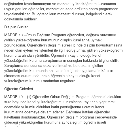
değişimden faydalanamayan ve mazereti yükseköğretim kurumunca
uygun görülen öğrenciler, mazeretleri sona erdikten sonra programdan
faydalanabilirler. Bu öğrencilerin mazeret durumu, belgelendirilerek
dosyasında saklanır.
Disiplin Suçları
MADDE 18 –Orhun Değişim Programı öğrencileri, değişim süresince
gidilen yükseköğretim kurumunun disiplin kurallarına uymak
zorundadırlar. Öğrencilerin değişim süresi içinde disiplin kovuşturmasına
neden olan eylem ve işlemleri ile ilgili soruşturma, gidilen yükseköğretim
kurumu tarafından yürütülür. Öğrencinin kayıtlı olduğu kendi
yükseköğretim kurumu soruşturmanın sonuçları hakkında bilgilendirilir.
Soruşturma sonucunda ceza verilmesi ve bu cezanın gidilen
yükseköğretim kurumunda kalınan süre içinde uygulama imkânının
olmaması durumunda, ceza öğrencinin kayıtlı olduğu kendi
yükseköğretim kurumu tarafından uygulanır.
Öğrenim Giderleri
MADDE 19 – (1) Öğrenciler Orhun Değişim Programı öğrencisi oldukları
süre boyunca kendi yükseköğretim kurumlarına kayıtlarını yaptırarak
ödemekle yükümlü oldukları katkı payı/öğrenim ücretini kendi
kurumlarına ödemeye devam ederler. Değişime katılan öğrenciler
kayıtlarını donduramazlar. Öğrenciler, değişim programı çerçevesinde
gideceği yükseköğretim kurumuna ayrıca eğitim öğretim ücreti