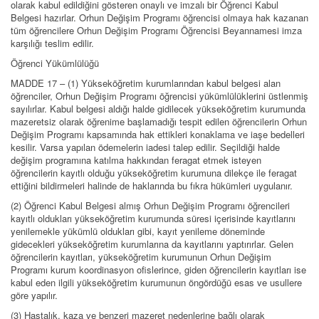
olarak kabul edildiğini gösteren onaylı ve imzalı bir Öğrenci Kabul
Belgesi hazırlar. Orhun Değişim Programı öğrencisi olmaya hak kazanan
tüm öğrencilere Orhun Değişim Programı Öğrencisi Beyannamesi imza
karşılığı teslim edilir.
Öğrenci Yükümlülüğü
MADDE 17 – (1) Yükseköğretim kurumlarından kabul belgesi alan
öğrenciler, Orhun Değişim Programı öğrencisi yükümlülüklerini üstlenmiş
sayılırlar. Kabul belgesi aldığı halde gidilecek yükseköğretim kurumunda
mazeretsiz olarak öğrenime başlamadığı tespit edilen öğrencilerin Orhun
Değişim Programı kapsamında hak ettikleri konaklama ve iaşe bedelleri
kesilir. Varsa yapılan ödemelerin iadesi talep edilir. Seçildiği halde
değişim programına katılma hakkından feragat etmek isteyen
öğrencilerin kayıtlı olduğu yükseköğretim kurumuna dilekçe ile feragat
ettiğini bildirmeleri halinde de haklarında bu fıkra hükümleri uygulanır.
(2) Öğrenci Kabul Belgesi almış Orhun Değişim Programı öğrencileri
kayıtlı oldukları yükseköğretim kurumunda süresi içerisinde kayıtlarını
yenilemekle yükümlü oldukları gibi, kayıt yenileme döneminde
gidecekleri yükseköğretim kurumlarına da kayıtlarını yaptırırlar. Gelen
öğrencilerin kayıtları, yükseköğretim kurumunun Orhun Değişim
Programı kurum koordinasyon ofislerince, giden öğrencilerin kayıtları ise
kabul eden ilgili yükseköğretim kurumunun öngördüğü esas ve usullere
göre yapılır.
(3) Hastalık, kaza ve benzeri mazeret nedenlerine bağlı olarak