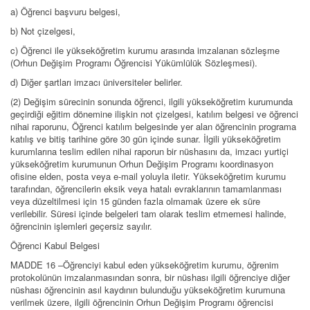
a) Öğrenci başvuru belgesi,
b) Not çizelgesi,
c) Öğrenci ile yükseköğretim kurumu arasında imzalanan sözleşme
(Orhun Değişim Programı Öğrencisi Yükümlülük Sözleşmesi).
d) Diğer şartları imzacı üniversiteler belirler.
(2) Değişim sürecinin sonunda öğrenci, ilgili yükseköğretim kurumunda
geçirdiği eğitim dönemine ilişkin not çizelgesi, katılım belgesi ve öğrenci
nihai raporunu, Öğrenci katılım belgesinde yer alan öğrencinin programa
katılış ve bitiş tarihine göre 30 gün içinde sunar. İlgili yükseköğretim
kurumlarına teslim edilen nihai raporun bir nüshasını da, imzacı yurtiçi
yükseköğretim kurumunun Orhun Değişim Programı koordinasyon
ofisine elden, posta veya e-mail yoluyla iletir. Yükseköğretim kurumu
tarafından, öğrencilerin eksik veya hatalı evraklarının tamamlanması
veya düzeltilmesi için 15 günden fazla olmamak üzere ek süre
verilebilir. Süresi içinde belgeleri tam olarak teslim etmemesi halinde,
öğrencinin işlemleri geçersiz sayılır.
Öğrenci Kabul Belgesi
MADDE 16 –Öğrenciyi kabul eden yükseköğretim kurumu, öğrenim
protokolünün imzalanmasından sonra, bir nüshası ilgili öğrenciye diğer
nüshası öğrencinin asıl kaydının bulunduğu yükseköğretim kurumuna
verilmek üzere, ilgili öğrencinin Orhun Değişim Programı öğrencisi