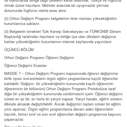
ve dokümanlar birliğe bağlı ülkelerin kendi dillerinde, Türkçe ve İngilizce
olmak üzere hazırlanır. Metinler arasında bir uyuşmazlık çıkması
durumunda İngilizce nüsha esas alınır.
(2) Orhun Değişim Programı belgelerinin birer nüshası yükseköğretim
kurumlarınca saklanır.
(3) Belgelerin örnekleri Türk Keneşi Sekretaryası ve TÜRKÜNİB Dönem
Başkanlığı tarafından hazırlanır ve birliğe üye olan ülkelerin değişime
katılan yükseköğretim kurumlarının internet sayfasında yayımlanır.
ÜÇÜNCÜ BÖLÜM
Orhun Değişim Programı Öğrenci Değişimi
Öğrenci Değişimi Esasları
MADDE 7 – Orhun Değişim Programı kapsamında öğrenci değişimine
birlik üyesi üniversitelerin örgün eğitim programlarına kayıtlı öğrenciler
katılabilir. Değişim, bir yükseköğretim kurumunda kayıtlı öğrencinin
öğreniminin bir bölümünü Orhun Değişim Programı Protokolüne taraf
diğer bir yükseköğretim kurumunda sürdürmesini içerir. Öğrenci değişimi
süresi en az bir, en fazla iki yarıyılı kapsar. Yarıyıl hesabı, eğitim sistemi
dikkate alınarak değiştirilebilir. Ancak değişimin toplam süresi bir eğitim
yılını aşamaz. Örgün eğitim programlarına devam eden öğrencilerin
hazırlık, birinci sınıf ve son sınıf öğrencileri değişim programına başvuru
yapamazlar.