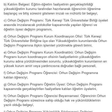
b) Katılım Belgesi: Eğitim-öğretim faaliyetinin gerçekleştirildiği
yükseköğretim kurumu tarafından hazırlanarak öğrencinin öğrenime
başlangıç ve bitiş süresini gösteren imzalı ve mühürlü bir belgeyi,
c) Orhun Değişim Programı: Türk Keneşi Türk Üniversiteler Birliği üyeleri
arasında imzalanacak protokoller kapsamında yapılan öğrenci ve
öğretim üyesi değişim programını,
d) Orhun Değişim Programı Kurum Koordinasyon Ofisi: Türk Keneşi
Türk Üniversiteler Birliğine üye olan Yükseköğretim kurumlarında Orhun
Değişim Programına ilişkin işlemleri yürütmekle görevli birimi,
e) Orhun Değişim Programı Kurum Koordinatörü: Orhun Değişim
Programı kurum koordinasyon ofisinin faaliyetlerinin yükseköğretim
kurumu adına yürütülmesinden sorumlu, yükseköğretim kurumlarının en
yüksek kurum amiri veya yardımcısına doğrudan bağlı personeli,
f) Orhun Değişim Programı Öğrencisi: Orhun Değişim Programına
katılan öğrenciyi,
g) Orhun Değişim Programı Öğretim Üyesi: Orhun Değişim Programı
kapsamında gerçekleştirilen faaliyetlere katılan öğretim üyelerini,
h) Orhun Değişim Programı Öğrencisi Beyannamesi: Öğrencinin Orhun
Değişim Programı süresince sahip olduğu hak ve yükümlülüklerinin
yazılı olduğu belgeyi,
i) Orhun Değişim Programı Yükümlülük Sözleşmesi: Değişimi