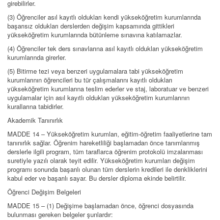
girebilirler.
(3) Öğrenciler asıl kayıtlı oldukları kendi yükseköğretim kurumlarında
başarısız oldukları derslerden değişim kapsamında gittikleri
yükseköğretim kurumlarında bütünleme sınavına katılamazlar.
(4) Öğrenciler tek ders sınavlarına asıl kayıtlı oldukları yükseköğretim
kurumlarında girerler.
(5) Bitirme tezi veya benzeri uygulamalara tabi yükseköğretim
kurumlarının öğrencileri bu tür çalışmalarını kayıtlı oldukları
yükseköğretim kurumlarına teslim ederler ve staj, laboratuar ve benzeri
uygulamalar için asıl kayıtlı oldukları yükseköğretim kurumlarının
kurallarına tabidirler.
Akademik Tanınırlık
MADDE 14 – Yükseköğretim kurumları, eğitim-öğretim faaliyetlerine tam
tanınırlık sağlar. Öğrenim hareketliliği başlamadan önce tanımlanmış
derslerle ilgili program, tüm taraflarca öğrenim protokolü imzalanması
suretiyle yazılı olarak teyit edilir. Yükseköğretim kurumları değişim
programı sonunda başarılı olunan tüm derslerin kredileri ile denkliklerini
kabul eder ve başarılı sayar. Bu dersler diploma ekinde belirtilir.
Öğrenci Değişim Belgeleri
MADDE 15 – (1) Değişime başlamadan önce, öğrenci dosyasında
bulunması gereken belgeler şunlardır: