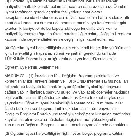
(3) Öğretim üyelerinin hareketlilik kapsamında yer alan akademik
faaliyetleri haftalık olarak toplam altı saatten daha az olamaz. Öğretim
üyesi tarafından gerçekleştirilen faaliyetlerin saat olarak
hesaplanmasında dersler esas alınır. Ders saatlerinin haftalık olarak altı
saati doldurmaması durumunda seminer, panel veya konferanslar gibi
akademik faaliyetler de bu kapsamda değerlendirilir. Ders verme
faaliyeti içermeyen öğretim üyesi hareketliliği planları, Değişim Programı
kapsamında değerlendirilemez ve değişim için kabul edilemez.
(4) Öğretim üyesi hareketliliğinin etkin ve verimli bir şekilde yürütülmesi
için, hareketliliğin kapsamı, süresi ve şartları gerekli durumlarda
TÜRKÜNİB Dönem başkanlığı tarafından yeniden düzenlenebilir.
Öğretim Üyelerinin Belirlenmesi
MADDE 22 – (1) İmzalanan tüm Değişim Programı protokolleri ve
kontenjanlar ilgili üniversitelerin ve TÜRKÜNİB internet sayfasında ilan
edilerek, bu faaliyete katılmak isteyen öğretim üyeleri için başvuru
çağrısı yapılır. İlanlarda başvuru süreci ve yapılacak ödemeler hakkında
bilgi verilir. İlanlar, 15 günden az olmamak üzere internet sayfasında
yayımlanır. Öğretim üyesi hareketliliği kapsamındaki tüm başvurular
ilanda belirtilen son başvuru tarihine kadar alınır. Tüm başvurular,
Değişim Programı Protokolüne taraf yükseköğretim kurumları tarafından
kayıt altına alınır ve birer nüshaları değişime taraf yükseköğretim
kurumunun Değişim Programı kurum koordinasyon ofisinde de saklanır.
(2) Öğretim üyesi hareketliliğine ilişkin esas belge, programa katılan