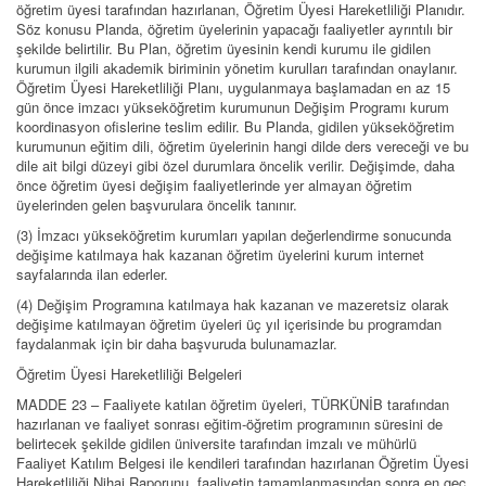
öğretim üyesi tarafından hazırlanan, Öğretim Üyesi Hareketliliği Planıdır.
Söz konusu Planda, öğretim üyelerinin yapacağı faaliyetler ayrıntılı bir
şekilde belirtilir. Bu Plan, öğretim üyesinin kendi kurumu ile gidilen
kurumun ilgili akademik biriminin yönetim kurulları tarafından onaylanır.
Öğretim Üyesi Hareketliliği Planı, uygulanmaya başlamadan en az 15
gün önce imzacı yükseköğretim kurumunun Değişim Programı kurum
koordinasyon ofislerine teslim edilir. Bu Planda, gidilen yükseköğretim
kurumunun eğitim dili, öğretim üyelerinin hangi dilde ders vereceği ve bu
dile ait bilgi düzeyi gibi özel durumlara öncelik verilir. Değişimde, daha
önce öğretim üyesi değişim faaliyetlerinde yer almayan öğretim
üyelerinden gelen başvurulara öncelik tanınır.
(3) İmzacı yükseköğretim kurumları yapılan değerlendirme sonucunda
değişime katılmaya hak kazanan öğretim üyelerini kurum internet
sayfalarında ilan ederler.
(4) Değişim Programına katılmaya hak kazanan ve mazeretsiz olarak
değişime katılmayan öğretim üyeleri üç yıl içerisinde bu programdan
faydalanmak için bir daha başvuruda bulunamazlar.
Öğretim Üyesi Hareketliliği Belgeleri
MADDE 23 – Faaliyete katılan öğretim üyeleri, TÜRKÜNİB tarafından
hazırlanan ve faaliyet sonrası eğitim-öğretim programının süresini de
belirtecek şekilde gidilen üniversite tarafından imzalı ve mühürlü
Faaliyet Katılım Belgesi ile kendileri tarafından hazırlanan Öğretim Üyesi
Hareketliliği Nihai Raporunu, faaliyetin tamamlanmasından sonra en geç