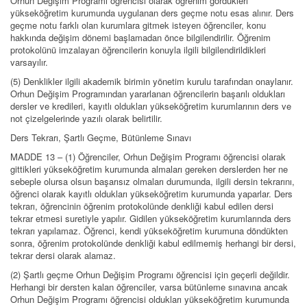
Orhun Değişim Programı öğrencisi olarak öğrenim gördükleri
yükseköğretim kurumunda uygulanan ders geçme notu esas alınır. Ders
geçme notu farklı olan kurumlara gitmek isteyen öğrenciler, konu
hakkında değişim dönemi başlamadan önce bilgilendirilir. Öğrenim
protokolünü imzalayan öğrencilerin konuyla ilgili bilgilendirildikleri
varsayılır.
(5) Denklikler ilgili akademik birimin yönetim kurulu tarafından onaylanır.
Orhun Değişim Programından yararlanan öğrencilerin başarılı oldukları
dersler ve kredileri, kayıtlı oldukları yükseköğretim kurumlarının ders ve
not çizelgelerinde yazılı olarak belirtilir.
Ders Tekrarı, Şartlı Geçme, Bütünleme Sınavı
MADDE 13 – (1) Öğrenciler, Orhun Değişim Programı öğrencisi olarak
gittikleri yükseköğretim kurumunda almaları gereken derslerden her ne
sebeple olursa olsun başarısız olmaları durumunda, ilgili dersin tekrarını,
öğrenci olarak kayıtlı oldukları yükseköğretim kurumunda yaparlar. Ders
tekrarı, öğrencinin öğrenim protokolünde denkliği kabul edilen dersi
tekrar etmesi suretiyle yapılır. Gidilen yükseköğretim kurumlarında ders
tekrarı yapılamaz. Öğrenci, kendi yükseköğretim kurumuna döndükten
sonra, öğrenim protokolünde denkliği kabul edilmemiş herhangi bir dersi,
tekrar dersi olarak alamaz.
(2) Şartlı geçme Orhun Değişim Programı öğrencisi için geçerli değildir.
Herhangi bir dersten kalan öğrenciler, varsa bütünleme sınavına ancak
Orhun Değişim Programı öğrencisi oldukları yükseköğretim kurumunda