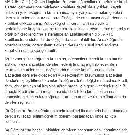
MADDE 12 – (1) Orhun Değişim Programı öğrencilerinin, ortak bir kredi
sistemi çerçevesinde belirlenen kredilere dayalı ders yükleri, kayıtlı
oldukları yükseköğretim kurumlarında aynı yarıyılda almaları gereken
ders yükünden daha az olamaz. Değişimde ders sayısı değil, derslerin
kredileri dikkate alınır. Yükseköğretim kurumları imzaladıkları
protokollerde karşılıklı olarak mutabık kaldıklarını beyan etmeleri şartıyla,
ortak bir kredilendirme sisteminde anlaşabilecekleri gibi, AKTS
kredilendirme sistemini de değişimde esas alabilirler. Ancak öğrenim
protokollerinde, öğrencilerin aldıkları derslerin ulusal kredilendirme
karşılıkları da açıkça gösterilir.
(2) İmzacı yükseköğretim kurumları, öğrencilerin kendi kurumlarında
aldıkları veya alacakları dersler nedeniyle ortaya çıkabilecek ders
tekrarlarının önlenmesi, değişim döneminde kendi kurumlarında
alacakları derslerle gidecekleri yükseköğretim kurumunda alacakları
derslerin eşleştirilmesi konuları ile öğrencilerin değişim süresince kredi,
ders, dönem veya yıl kaybına uğramaması için gerekli tedbirleri alır. Bu
amaçla kredilerin tamamlanmasında ders tekrarlarının önlenmesi
amacıyla, gidilen yükseköğretim kurumunun alt ve üst sınıflarından da
dersler seçilebilir.
(3) Öğrenim Protokolünde derslerin kredileri ile derslerin hangi derslere
denk sayılacağı eğitim-öğretim dönemi başlamadan önce açıkça
belirlenir.
(4) Öğrencilerin başarılı oldukları derslerin notlarının denkleştirilmesinde