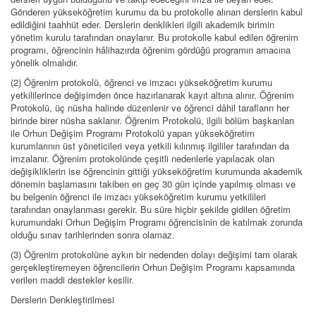
Gönderen yükseköğretim kurumu da bu protokolle alınan derslerin kabul
edildiğini taahhüt eder. Derslerin denklikleri ilgili akademik birimin
yönetim kurulu tarafından onaylanır. Bu protokolle kabul edilen öğrenim
programı, öğrencinin hâlihazırda öğrenim gördüğü programın amacına
yönelik olmalıdır.
(2) Öğrenim protokolü, öğrenci ve imzacı yükseköğretim kurumu
yetkililerince değişimden önce hazırlanarak kayıt altına alınır. Öğrenim
Protokolü, üç nüsha halinde düzenlenir ve öğrenci dâhil tarafların her
birinde birer nüsha saklanır. Öğrenim Protokolü, ilgili bölüm başkanları
ile Orhun Değişim Programı Protokolü yapan yükseköğretim
kurumlarının üst yöneticileri veya yetkili kılınmış ilgililer tarafından da
imzalanır. Öğrenim protokolünde çeşitli nedenlerle yapılacak olan
değişikliklerin ise öğrencinin gittiği yükseköğretim kurumunda akademik
dönemin başlamasını takiben en geç 30 gün içinde yapılmış olması ve
bu belgenin öğrenci ile imzacı yükseköğretim kurumu yetkilileri
tarafından onaylanması gerekir. Bu süre hiçbir şekilde gidilen öğretim
kurumundaki Orhun Değişim Programı öğrencisinin de katılmak zorunda
olduğu sınav tarihlerinden sonra olamaz.
(3) Öğrenim protokolüne aykırı bir nedenden dolayı değişimi tam olarak
gerçekleştiremeyen öğrencilerin Orhun Değişim Programı kapsamında
verilen maddi destekler kesilir.
Derslerin Denkleştirilmesi