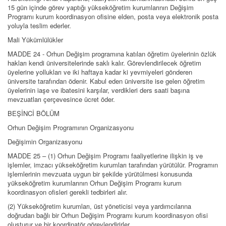
15 gün içinde görev yaptığı yükseköğretim kurumlarının Değişim
Programı kurum koordinasyon ofisine elden, posta veya elektronik posta
yoluyla teslim ederler.
Mali Yükümlülükler
MADDE 24 - Orhun Değişim programına katılan öğretim üyelerinin özlük
hakları kendi üniversitelerinde saklı kalır. Görevlendirilecek öğretim
üyelerine yollukları ve iki haftaya kadar ki yevmiyeleri gönderen
üniversite tarafından ödenir. Kabul eden üniversite ise gelen öğretim
üyelerinin iaşe ve ibatesini karşılar, verdikleri ders saati başına
mevzuatları çerçevesince ücret öder.
BEŞİNCİ BÖLÜM
Orhun Değişim Programının Organizasyonu
Değişimin Organizasyonu
MADDE 25 – (1) Orhun Değişim Programı faaliyetlerine ilişkin iş ve
işlemler, imzacı yükseköğretim kurumları tarafından yürütülür. Programın
işlemlerinin mevzuata uygun bir şekilde yürütülmesi konusunda
yükseköğretim kurumlarının Orhun Değişim Programı kurum
koordinasyon ofisleri gerekli tedbirleri alır.
(2) Yükseköğretim kurumları, üst yöneticisi veya yardımcılarına
doğrudan bağlı bir Orhun Değişim Programı kurum koordinasyon ofisi
oluşturur ve bir koordinatör görevlendirirler.