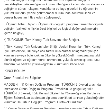
gerçekleştiren yükseköğretim kurumu ile öğrenci arasında imzalanan ve
değişimin süresi, ulaşım, konaklama ve iaşe giderleri ile öğrencinin
yükümlülüklerini yerine getirmemesi durumunda sorumlulukları ve
benzer hususları ihtiva eden sözleşmeyi,
j) Öğrenci Nihaî Raporu: Öğrencinin değişim programı tamamlandığında,
değişim faaliyetine ilişkin özet bilgileri ve kişisel değerlendirmelerini
içeren belgeyi,
k) TÜRKÜNİB: Türk Keneşi Türk Üniversiteler Birliğini,
l) Türk Keneşi Türk Üniversiteler Birliği Üyeleri Kurumları: Türk Keneşi
üye ülkelerinde, ikili veya çok taraflı uluslararası anlaşmalar yoluyla
kurulan ve/veya bulundukları ülkenin yükseköğretim mevzuatına tabi
olarak eğitim ve öğretim veren üniversite, yüksek teknoloji enstitüsü,
akademi ve benzeri yükseköğretim kurumlarını ifade eder.
İKİNCİ BÖLÜM
Ortak Protokol ve Belgeler
MADDE 4 –(1) Orhun Değişim Programı, TÜRKÜNİB üyeleri arasında
imzalanan Orhun Değişim Programı Protokolü ile gerçekleştirilir.
TÜRKÜNİB üyeleri, Türk Keneşi ülkelerinin Yükseköğretim Kurulu ve
Eğitim Bakanlıkları tarafından diploma denklikleri tanınan yükseköğretim
kurumları ile Orhun Değişim Programı Protokolü imzalar.
(2) Orhun Değişim Programı Protokolü, taraflar arasında Orhun Değişim