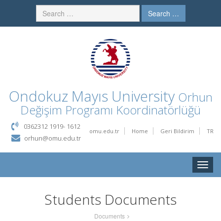
Search …
Ondokuz Mayıs University
Orhun
Değişim Programı Koordinatörlüğü
0362312 1919- 1612
omu.edu.tr
Home
Geri Bildirim
TR
orhun@omu.edu.tr
Toggle
naviga
Students Documents
Documents