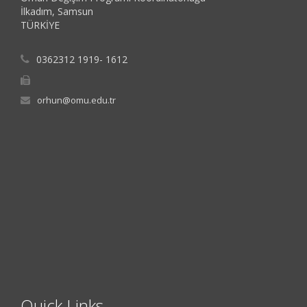
İlkadım, Samsun
TÜRKİYE
0362312 1919- 1612
orhun@omu.edu.tr
Quick Links